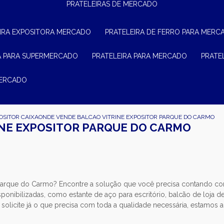
PRATELEIRAS DE MERCADO
EIRA EXPOSITORA MERCADO
PRATELEIRA DE FERRO PARA MERC
RA PARA SUPERMERCADO
PRATELEIRA PARA MERCADO
PRAT
MERCADO
OSITOR CAIXA
ONDE VENDE BALCAO VITRINE EXPOSITOR PARQUE DO CARMO
INE EXPOSITOR PARQUE DO CARMO
 Parque do Carmo? Encontre a solução que você precisa contando c
onibilizadas, como estante de aço para escritório, balcão de loja d
solicite já o que precisa com toda a qualidade necessária, estamos a