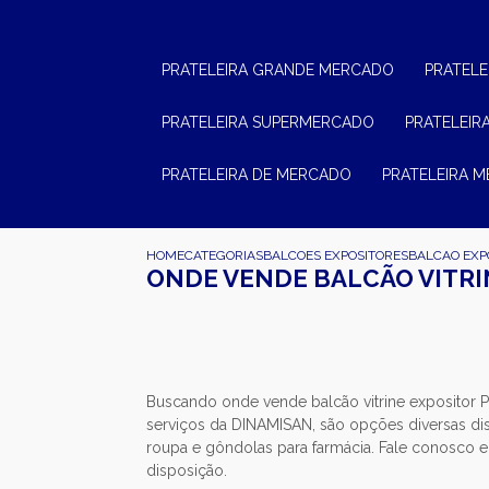
PRATELEIRA GRANDE MERCADO
PRATEL
PRATELEIRA SUPERMERCADO
PRATELEI
PRATELEIRA DE MERCADO
PRATELEIRA 
HOME
CATEGORIAS
BALCOES EXPOSITORES
BALCAO EXP
ONDE VENDE BALCÃO VITR
Buscando onde vende balcão vitrine expositor
serviços da DINAMISAN, são opções diversas disp
roupa e gôndolas para farmácia. Fale conosco e 
disposição.