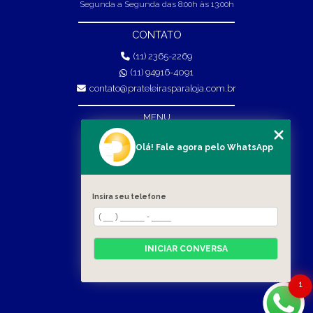
Segunda a Segunda das 8:00h às 13:00h
CONTATO
(11) 2365-2269
(11) 94916-4091
contato@prateleirasparaloja.com.br
MENU
HOME
Olá! Fale agora pelo WhatsApp
EMPRESA
PRODUTOS
Insira seu telefone
BLOG
CONTATO
INICIAR CONVERSA
CATEGORIAS
MAPA DO SITE
1