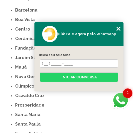
Barcelona
Boa Vista
Centro
Olá! Fale agora pelo WhatsApp
Cerâmica
Fundação
Insira seu telefone
Jardim São Caetano
Mauá
Nova Gerty
INICIAR CONVERSA
Olímpico
1
Oswaldo Cruz
Prosperidade
Santa Maria
Santa Paula