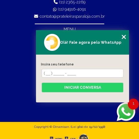
(11) 2365-2269
(11) 94916-4091
contato@prateleirasparaloja.com.br
MENU
HOME
Olá! Fale agora pelo WhatsApp
EMPRESA
PRODUTOS
Insira seu telefone
BLOG
CONTATO
INICIAR CONVERSA
CATEGORIAS
MAPA DO SITE
1
Copyright © Dinamisan. (Lei 9610 de 19/02/1998)
HTML
CSS