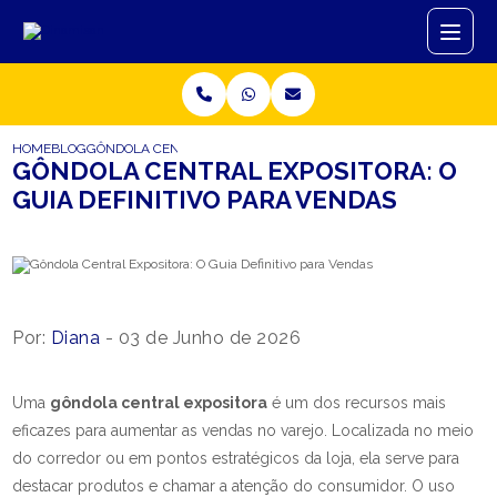
HOME
BLOG
GÔNDOLA CENTRAL EXPOSITORA: O GUIA DEFINITIVO PARA VEND
GÔNDOLA CENTRAL EXPOSITORA: O
GUIA DEFINITIVO PARA VENDAS
Por:
Diana
- 03 de Junho de 2026
Uma
gôndola central expositora
é um dos recursos mais
eficazes para aumentar as vendas no varejo. Localizada no meio
do corredor ou em pontos estratégicos da loja, ela serve para
destacar produtos e chamar a atenção do consumidor. O uso