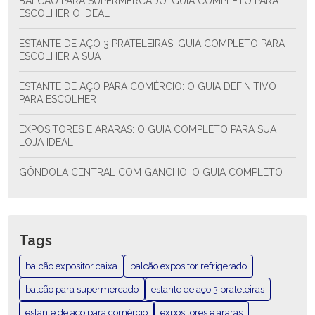
BALCÃO PARA SUPERMERCADO: GUIA COMPLETO PARA
ESCOLHER O IDEAL
ESTANTE DE AÇO 3 PRATELEIRAS: GUIA COMPLETO PARA
ESCOLHER A SUA
ESTANTE DE AÇO PARA COMÉRCIO: O GUIA DEFINITIVO
PARA ESCOLHER
EXPOSITORES E ARARAS: O GUIA COMPLETO PARA SUA
LOJA IDEAL
GÔNDOLA CENTRAL COM GANCHO: O GUIA COMPLETO
PARA SUA LOJA
GÔNDOLA CENTRAL COM GANCHO: O GUIA COMPLETO
QUE VOCÊ NECESSITA
Tags
GÔNDOLA CENTRAL COMPLETA: O GUIA DEFINITIVO PARA
balcão expositor caixa
balcão expositor refrigerado
SUA LOJA
balcão para supermercado
estante de aço 3 prateleiras
GÔNDOLA CENTRAL COMPLETA: TUDO O QUE VOCÊ
estante de aço para comércio
expositores e araras
PRECISA SABER