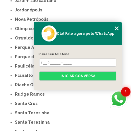
Jardim são caetano
Jordanópolis
Nova Petrópolis
Olímpico
Olá! Fale agora pelo WhatsApp
Oswaldo cruz
Parque Anchieta
Insira seu telefone
Parque dos Pássaros
Paulicéia
Planalto
INICIAR CONVERSA
Riacho Grande
1
Rudge Ramos
Santa Cruz
Santa Teresinha
Santa Terezinha