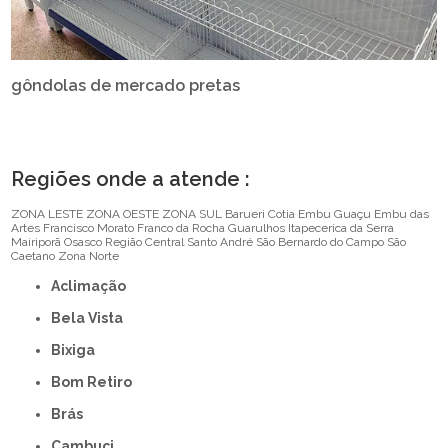
gôndolas de mercado pretas
Regiões onde a atende :
ZONA LESTE
ZONA OESTE
ZONA SUL
Barueri
Cotia
Embu Guaçu
Embu das
Artes
Francisco Morato
Franco da Rocha
Guarulhos
Itapecerica da Serra
Mairiporã
Osasco
Região Central
Santo André
São Bernardo do Campo
São
Caetano
Zona Norte
Aclimação
Bela Vista
Bixiga
Bom Retiro
Brás
Cambuci