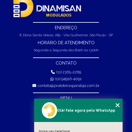
GÔNDOLAS CENTRAL DE FARMÁCIA: O GUIA COMPLETO
PARA VENDER MAIS
PRATELEIRA DE FERRO PARA MERCADO: GUIA COMPLETO
ENDEREÇO
PARA ESCOLHER
R. Dona Santa Veloso, 189 - Vila Guilherme, São Paulo - SP
HORÁRIO DE ATENDIMENTO
PRATELEIRA EXPOSITORA MERCADO: DESCUBRA COMO
ESCOLHER A IDEAL
Segunda a Segunda das 8:00h às 13:00h
PRATELEIRA GRANDE MERCADO: O QUE VOCÊ PRECISA
CONTATO
SABER PARA ORGANIZAR
(11) 2365-2269
PRATELEIRA PARA ADEGA: O GUIA COMPLETO PARA
(11) 94916-4091
ESCOLHER A IDEAL
contato@prateleirasparaloja.com.br
PRATELEIRA PARA AUTO PEÇAS: O GUIA ESSENCIAL PARA
MENU
ORGANIZAR SUA OFICINA
HOME
Olá! Fale agora pelo WhatsApp
PRATELEIRA PARA ESTOQUE: GUIA COMPLETO PARA
EMPRESA
OTIMIZAR SEU ESPAÇO
PRODUTOS
Insira seu telefone