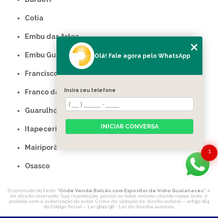
Cotia
Embu das Artes
Embu Guaçu
Olá! Fale agora pelo WhatsApp
Francisco Morato
Insira seu telefone
Franco da Rocha
Guarulhos
INICIAR CONVERSA
Itapecerica da Serra
Mairiporã
1
Osasco
O conteúdo do texto "
Onde Vende Balcão com Expositor de Vidro Guaianases
" é
de direito reservado. Sua reprodução, parcial ou total, mesmo citando nossos links, é
proibida sem a autorização do autor. Crime de violação de direito autoral – artigo 184
do Código Penal –
Lei 9610/98 - Lei de direitos autorais
.