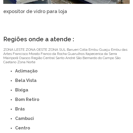
expositor de vidro para loja
Regiões onde a atende :
ZONA LESTE
ZONA OESTE
ZONA SUL
Barueri
Cotia
Embu Guaçu
Embu das
Artes
Francisco Morato
Franco da Rocha
Guarulhos
Itapecerica da Serra
Mairiporã
Osasco
Região Central
Santo André
São Bernardo do Campo
São
Caetano
Zona Norte
Aclimação
Bela Vista
Bixiga
Bom Retiro
Brás
Cambuci
Centro