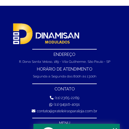
PARA VENDAS
prateleira para estoque
prateleira para farmácia
GÔNDOLAS CENTRAL DE FARMÁCIA: O GUIA COMPLETO
prateleiras para mini mercado
PARA MAXIMIZAR VENDAS
GÔNDOLAS CENTRAL DE FARMÁCIA: O GUIA COMPLETO
PARA VENDER MAIS
PRATELEIRA DE FERRO PARA MERCADO: GUIA COMPLETO
ENDEREÇO
PARA ESCOLHER
R. Dona Santa Veloso, 189 - Vila Guilherme, São Paulo - SP
HORÁRIO DE ATENDIMENTO
PRATELEIRA EXPOSITORA MERCADO: DESCUBRA COMO
ESCOLHER A IDEAL
Segunda a Segunda das 8:00h às 13:00h
PRATELEIRA GRANDE MERCADO: O QUE VOCÊ PRECISA
CONTATO
SABER PARA ORGANIZAR
(11) 2365-2269
PRATELEIRA PARA ADEGA: O GUIA COMPLETO PARA
(11) 94916-4091
ESCOLHER A IDEAL
contato@prateleirasparaloja.com.br
PRATELEIRA PARA AUTO PEÇAS: O GUIA ESSENCIAL PARA
MENU
ORGANIZAR SUA OFICINA