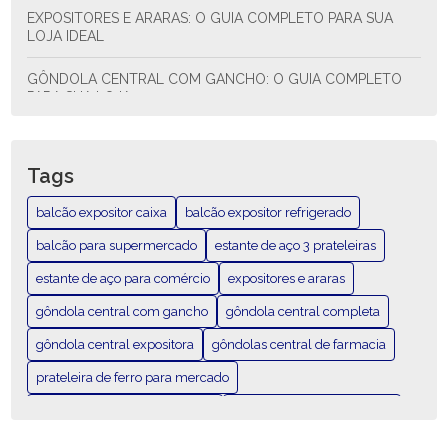
EXPOSITORES E ARARAS: O GUIA COMPLETO PARA SUA
LOJA IDEAL
GÔNDOLA CENTRAL COM GANCHO: O GUIA COMPLETO
PARA SUA LOJA
GÔNDOLA CENTRAL COM GANCHO: O GUIA COMPLETO
QUE VOCÊ NECESSITA
Tags
GÔNDOLA CENTRAL COMPLETA: O GUIA DEFINITIVO PARA
balcão expositor caixa
balcão expositor refrigerado
SUA LOJA
balcão para supermercado
estante de aço 3 prateleiras
GÔNDOLA CENTRAL COMPLETA: TUDO O QUE VOCÊ
estante de aço para comércio
expositores e araras
PRECISA SABER
gôndola central com gancho
gôndola central completa
GÔNDOLA CENTRAL EXPOSITORA: COMO POTENCIALIZAR
SUAS VENDAS
gôndola central expositora
gôndolas central de farmacia
prateleira de ferro para mercado
GÔNDOLA CENTRAL EXPOSITORA: O GUIA COMPLETO
PARA VENDER MAIS
prateleira expositora mercado
prateleira grande mercado
prateleira para adega
prateleira para auto peças
GÔNDOLA CENTRAL EXPOSITORA: O GUIA DEFINITIVO