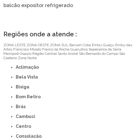
balcão expositor refrigerado
Regiões onde a atende :
ZONA LESTE
ZONA OESTE
ZONA SUL
Barueri
Cotia
Embu Guaçu
Embu das
Artes
Francisco Morato
Franco da Rocha
Guarulhos
Itapecerica da Serra
Mairiporã
Osasco
Região Central
Santo André
São Bernardo do Campo
São
Caetano
Zona Norte
Aclimação
Bela Vista
Bixiga
Bom Retiro
Brás
Cambuci
Centro
Consolação