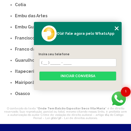
Cotia
Embu das Artes
Embu Guaçu
Olá! Fale agora pelo WhatsApp
Francisco Morato
Franco da Rocha
Insira seu telefone
Guarulhos
Itapecerica da Serra
INICIAR CONVERSA
Mairiporã
1
Osasco
O conteúdo do texto "
Onde Tem Balcão Expositor Seco Vila Maria
" é de direito
reservado. Sua reprodução, parcial ou total, mesmo citando nossos links, é proibida sem
a autorização do autor. Crime de violação de direito autoral – artigo 184 do Código
Penal –
Lei 9610/98 - Lei de direitos autorais
.