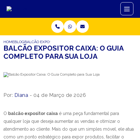
HOME
BLOG
BALCÃO EXPOSITOR CAIXA: O GUIA COMPLETO PARA SUA LOJA
BALCÃO EXPOSITOR CAIXA: O GUIA
COMPLETO PARA SUA LOJA
Por:
Diana
- 04 de Março de 2026
O
balcão expositor caixa
é uma peça fundamental para
qualquer loja que deseja aumentar as vendas e otimizar o
atendimento ao cliente. Mais do que um simples móvel, ele atua
como um ponto estratégico para expor produtos, facilitar o