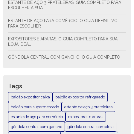
ESTANTE DE AÇO 3 PRATELEIRAS: GUIA COMPLETO PARA
ESCOLHER A SUA
ESTANTE DE AÇO PARA COMÉRCIO: O GUIA DEFINITIVO
PARA ESCOLHER
EXPOSITORES E ARARAS: O GUIA COMPLETO PARA SUA
LOJA IDEAL
GÔNDOLA CENTRAL COM GANCHO: O GUIA COMPLETO
PARA SUA LOJA
GÔNDOLA CENTRAL COM GANCHO: O GUIA COMPLETO
QUE VOCÊ NECESSITA
Tags
GÔNDOLA CENTRAL COMPLETA: O GUIA DEFINITIVO PARA
balcão expositor caixa
balcão expositor refrigerado
SUA LOJA
balcão para supermercado
estante de aço 3 prateleiras
GÔNDOLA CENTRAL COMPLETA: TUDO O QUE VOCÊ
estante de aço para comércio
expositores e araras
PRECISA SABER
gôndola central com gancho
gôndola central completa
GÔNDOLA CENTRAL EXPOSITORA: COMO POTENCIALIZAR