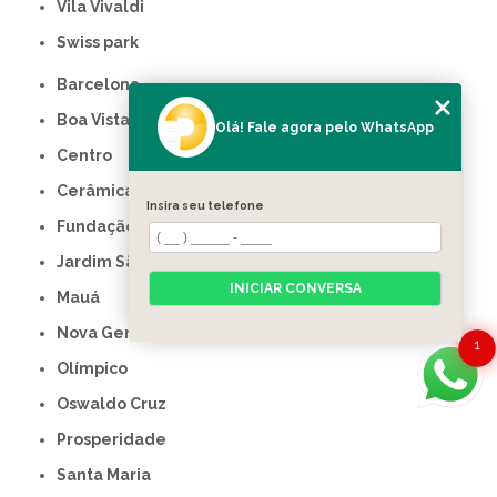
Vila Vivaldi
swiss park
Barcelona
Boa Vista
Olá! Fale agora pelo WhatsApp
Centro
Cerâmica
Insira seu telefone
Fundação
Jardim São Caetano
INICIAR CONVERSA
Mauá
Nova Gerty
1
Olímpico
Oswaldo Cruz
Prosperidade
Santa Maria