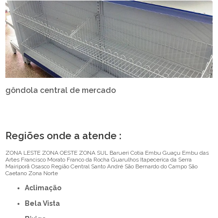
gôndola central de mercado
Regiões onde a atende :
ZONA LESTE
ZONA OESTE
ZONA SUL
Barueri
Cotia
Embu Guaçu
Embu das
Artes
Francisco Morato
Franco da Rocha
Guarulhos
Itapecerica da Serra
Mairiporã
Osasco
Região Central
Santo André
São Bernardo do Campo
São
Caetano
Zona Norte
Aclimação
Bela Vista