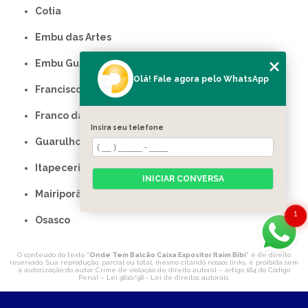
Cotia
Embu das Artes
Embu Guaçu
Olá! Fale agora pelo WhatsApp
Francisco Morato
Franco da Rocha
Insira seu telefone
Guarulhos
Itapecerica da Serra
INICIAR CONVERSA
Mairiporã
1
Osasco
O conteúdo do texto "
Onde Tem Balcão Caixa Expositor Itaim Bibi
" é de direito
reservado. Sua reprodução, parcial ou total, mesmo citando nossos links, é proibida sem
a autorização do autor. Crime de violação de direito autoral – artigo 184 do Código
Penal –
Lei 9610/98 - Lei de direitos autorais
.