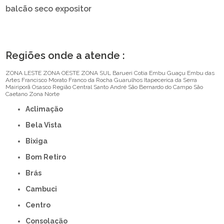
balcão seco expositor
Regiões onde a atende :
ZONA LESTE
ZONA OESTE
ZONA SUL
Barueri
Cotia
Embu Guaçu
Embu das
Artes
Francisco Morato
Franco da Rocha
Guarulhos
Itapecerica da Serra
Mairiporã
Osasco
Região Central
Santo André
São Bernardo do Campo
São
Caetano
Zona Norte
Aclimação
Bela Vista
Bixiga
Bom Retiro
Brás
Cambuci
Centro
Consolação