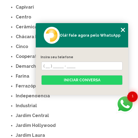
Capivari
Centro
Cerâmica
Olá! Fale agora pelo WhatsApp
Chácara Inglesa
Cinco
Cooperativa
Insira seu telefone
Demarchi
Farina
INICIAR CONVERSA
Ferrazópolis
Independência
1
Industrial
Jardim Central
Jardim Hollywood
Jardim Laura