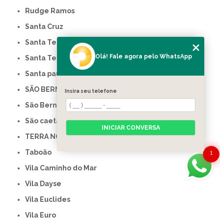
Rudge Ramos
Santa Cruz
Santa Teresinha
Olá! Fale agora pelo WhatsApp
Santa Terezinha
Santa paula
SÃO BERNARDO DO CAMPO
Insira seu telefone
São Bernado do Campo
São caetano do sul
INICIAR CONVERSA
TERRA NOVA
Taboão
1
Vila Caminho do Mar
Vila Dayse
Vila Euclides
Vila Euro