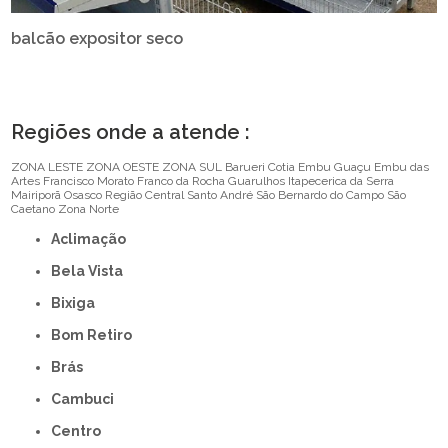
balcão expositor seco
Regiões onde a atende :
ZONA LESTE
ZONA OESTE
ZONA SUL
Barueri
Cotia
Embu Guaçu
Embu das
Artes
Francisco Morato
Franco da Rocha
Guarulhos
Itapecerica da Serra
Mairiporã
Osasco
Região Central
Santo André
São Bernardo do Campo
São
Caetano
Zona Norte
Aclimação
Bela Vista
Bixiga
Bom Retiro
Brás
Cambuci
Centro