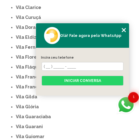
Vila Clarice
Vila Curuçá
Vila Dora
Olá! Fale agora pelo WhatsApp
Vila Eldízia
Vila Fernanda
Vila Floresta
Insira seu telefone
Vila Fláquer
Vila Francisco Matarazzo
INICIAR CONVERSA
Vila Francisco Mattarazzo
1
Vila Gilda
Vila Glória
Vila Guaraciaba
Vila Guarani
Vila Guiomar