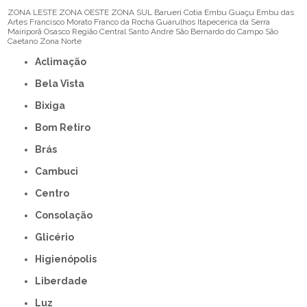
ZONA LESTE
ZONA OESTE
ZONA SUL
Barueri
Cotia
Embu Guaçu
Embu das
Artes
Francisco Morato
Franco da Rocha
Guarulhos
Itapecerica da Serra
Mairiporã
Osasco
Região Central
Santo André
São Bernardo do Campo
São
Caetano
Zona Norte
Aclimação
Bela Vista
Bixiga
Bom Retiro
Brás
Cambuci
Centro
Consolação
Glicério
Higienópolis
Liberdade
Luz