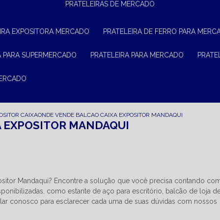
PRATELEIRAS DE MERCADO
EIRA EXPOSITORA MERCADO
PRATELEIRA DE FERRO PARA MERC
RA PARA SUPERMERCADO
PRATELEIRA PARA MERCADO
PRAT
MERCADO
OSITOR CAIXA
ONDE VENDE BALCAO CAIXA EXPOSITOR MANDAQUI
A EXPOSITOR MANDAQUI
ositor Mandaqui? Encontre a solução que você precisa contando co
onibilizadas, como estante de aço para escritório, balcão de loja d
falar conosco para esclarecer cada uma de suas dúvidas com nossos