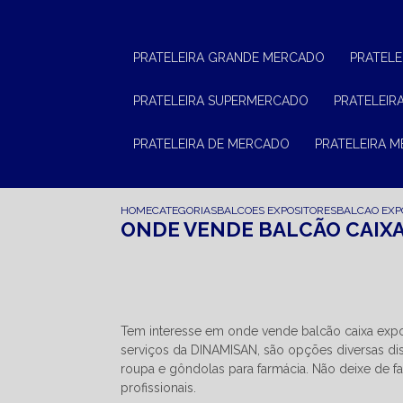
PRATELEIRA GRANDE MERCADO
PRATEL
PRATELEIRA SUPERMERCADO
PRATELEI
PRATELEIRA DE MERCADO
PRATELEIRA 
HOME
CATEGORIAS
BALCOES EXPOSITORES
BALCAO EXP
ONDE VENDE BALCÃO CAIX
Tem interesse em onde vende balcão caixa exp
serviços da DINAMISAN, são opções diversas disp
roupa e gôndolas para farmácia. Não deixe de 
profissionais.