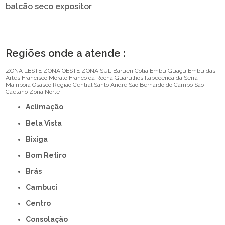
balcão seco expositor
Regiões onde a atende :
ZONA LESTE
ZONA OESTE
ZONA SUL
Barueri
Cotia
Embu Guaçu
Embu das
Artes
Francisco Morato
Franco da Rocha
Guarulhos
Itapecerica da Serra
Mairiporã
Osasco
Região Central
Santo André
São Bernardo do Campo
São
Caetano
Zona Norte
Aclimação
Bela Vista
Bixiga
Bom Retiro
Brás
Cambuci
Centro
Consolação