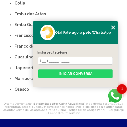
Cotia
Embu das Artes
Embu Guaçu
Olá! Fale agora pelo WhatsApp
Francisco Morato
Franco da Rocha
Insira seu telefone
Guarulhos
Itapecerica da Serra
INICIAR CONVERSA
Mairiporã
1
Osasco
O conteúdo do texto "
Balcão Expositor Caixa Água Rasa
" é de direito reservado. Sua
reprodução, parcial ou total, mesmo citando nossos links, é proibida sem a autorização
do autor. Crime de violação de direito autoral – artigo 184 do Código Penal –
Lei 9610/98
- Lei de direitos autorais
.