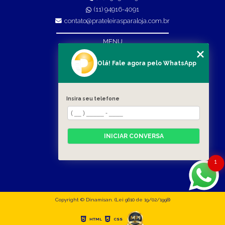
(11) 94916-4091
contato@prateleirasparaloja.com.br
MENU
HOME
Olá! Fale agora pelo WhatsApp
EMPRESA
PRODUTOS
Insira seu telefone
BLOG
CONTATO
INICIAR CONVERSA
CATEGORIAS
MAPA DO SITE
1
Copyright © Dinamisan. (Lei 9610 de 19/02/1998)
HTML
CSS