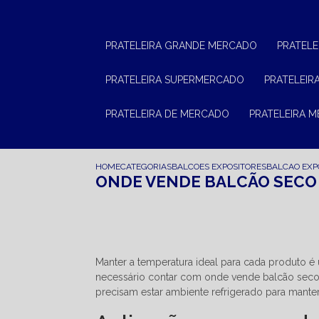
PRATELEIRA GRANDE MERCADO
PRATEL
PRATELEIRA SUPERMERCADO
PRATELEI
PRATELEIRA DE MERCADO
PRATELEIRA 
HOME
CATEGORIAS
BALCOES EXPOSITORES
BALCAO EXP
ONDE VENDE BALCÃO SECO
Manter a temperatura ideal para cada produto é
necessário contar com onde vende balcão seco
precisam estar ambiente refrigerado para manter