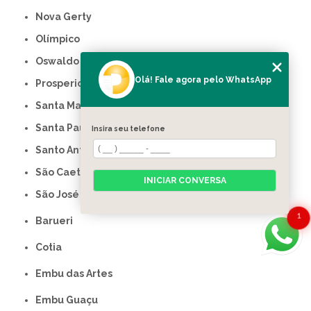
Nova Gerty
Olímpico
Oswaldo Cruz
Olá! Fale agora pelo WhatsApp
Prosperidade
Santa Maria
Santa Paula
Insira seu telefone
Santo Antônio
São Caetano do Sul
INICIAR CONVERSA
São José
1
Barueri
Cotia
Embu das Artes
Embu Guaçu