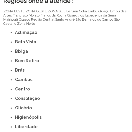
Regiões onde a atende :
ZONA LESTE
ZONA OESTE
ZONA SUL
Barueri
Cotia
Embu Guaçu
Embu das
Artes
Francisco Morato
Franco da Rocha
Guarulhos
Itapecerica da Serra
Mairiporã
Osasco
Região Central
Santo André
São Bernardo do Campo
São
Caetano
Zona Norte
Aclimação
Bela Vista
Bixiga
Bom Retiro
Brás
Cambuci
Centro
Consolação
Glicério
Higienópolis
Liberdade