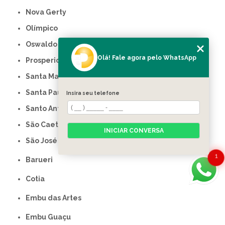
Nova Gerty
Olímpico
Oswaldo Cruz
Olá! Fale agora pelo WhatsApp
Prosperidade
Santa Maria
Santa Paula
Insira seu telefone
Santo Antônio
São Caetano do Sul
INICIAR CONVERSA
São José
1
Barueri
Cotia
Embu das Artes
Embu Guaçu