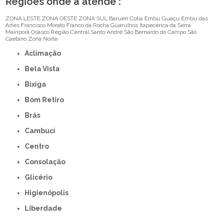
Regiões onde a atende :
ZONA LESTE
ZONA OESTE
ZONA SUL
Barueri
Cotia
Embu Guaçu
Embu das
Artes
Francisco Morato
Franco da Rocha
Guarulhos
Itapecerica da Serra
Mairiporã
Osasco
Região Central
Santo André
São Bernardo do Campo
São
Caetano
Zona Norte
Aclimação
Bela Vista
Bixiga
Bom Retiro
Brás
Cambuci
Centro
Consolação
Glicério
Higienópolis
Liberdade