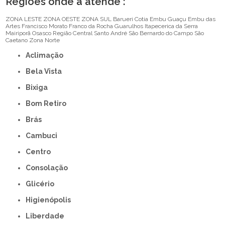
Regiões onde a atende :
ZONA LESTE
ZONA OESTE
ZONA SUL
Barueri
Cotia
Embu Guaçu
Embu das
Artes
Francisco Morato
Franco da Rocha
Guarulhos
Itapecerica da Serra
Mairiporã
Osasco
Região Central
Santo André
São Bernardo do Campo
São
Caetano
Zona Norte
Aclimação
Bela Vista
Bixiga
Bom Retiro
Brás
Cambuci
Centro
Consolação
Glicério
Higienópolis
Liberdade