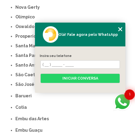
Nova Gerty
Olímpico
Oswaldo Cruz
Olá! Fale agora pelo WhatsApp
Prosperidade
Santa Maria
Santa Paula
Insira seu telefone
Santo Antônio
São Caetano do Sul
INICIAR CONVERSA
São José
1
Barueri
Cotia
Embu das Artes
Embu Guaçu