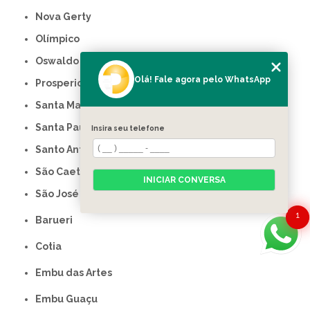
Nova Gerty
Olímpico
Oswaldo Cruz
Olá! Fale agora pelo WhatsApp
Prosperidade
Santa Maria
Santa Paula
Insira seu telefone
Santo Antônio
São Caetano do Sul
INICIAR CONVERSA
São José
1
Barueri
Cotia
Embu das Artes
Embu Guaçu