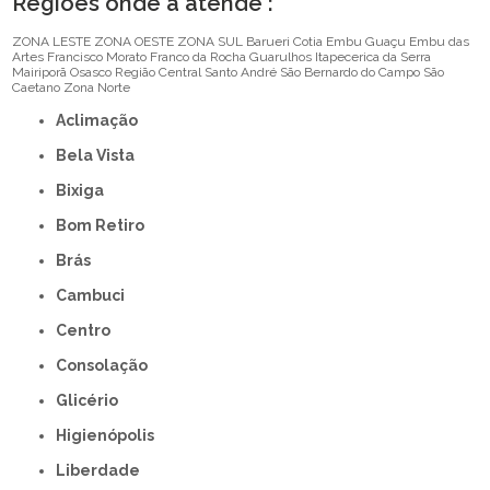
Regiões onde a atende :
ZONA LESTE
ZONA OESTE
ZONA SUL
Barueri
Cotia
Embu Guaçu
Embu das
Artes
Francisco Morato
Franco da Rocha
Guarulhos
Itapecerica da Serra
Mairiporã
Osasco
Região Central
Santo André
São Bernardo do Campo
São
Caetano
Zona Norte
Aclimação
Bela Vista
Bixiga
Bom Retiro
Brás
Cambuci
Centro
Consolação
Glicério
Higienópolis
Liberdade