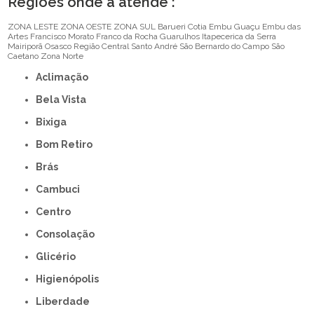
Regiões onde a atende :
ZONA LESTE
ZONA OESTE
ZONA SUL
Barueri
Cotia
Embu Guaçu
Embu das
Artes
Francisco Morato
Franco da Rocha
Guarulhos
Itapecerica da Serra
Mairiporã
Osasco
Região Central
Santo André
São Bernardo do Campo
São
Caetano
Zona Norte
Aclimação
Bela Vista
Bixiga
Bom Retiro
Brás
Cambuci
Centro
Consolação
Glicério
Higienópolis
Liberdade