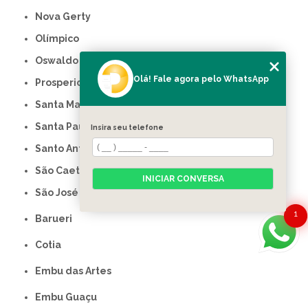
Nova Gerty
Olímpico
Oswaldo Cruz
Olá! Fale agora pelo WhatsApp
Prosperidade
Santa Maria
Santa Paula
Insira seu telefone
Santo Antônio
São Caetano do Sul
INICIAR CONVERSA
São José
1
Barueri
Cotia
Embu das Artes
Embu Guaçu