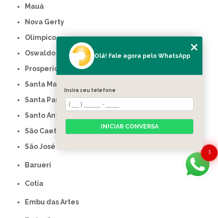
Mauá
Nova Gerty
Olímpico
Oswaldo Cruz
Olá! Fale agora pelo WhatsApp
Prosperidade
Santa Maria
Insira seu telefone
Santa Paula
Santo Antônio
INICIAR CONVERSA
São Caetano do Sul
São José
1
Barueri
Cotia
Embu das Artes