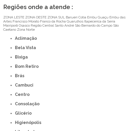
Regiões onde a atende :
ZONA LESTE
ZONA OESTE
ZONA SUL
Barueri
Cotia
Embu Guaçu
Embu das
Artes
Francisco Morato
Franco da Rocha
Guarulhos
Itapecerica da Serra
Mairiporã
Osasco
Região Central
Santo André
São Bernardo do Campo
São
Caetano
Zona Norte
Aclimação
Bela Vista
Bixiga
Bom Retiro
Brás
Cambuci
Centro
Consolação
Glicério
Higienópolis