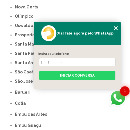
Nova Gerty
Olímpico
Oswaldo Cruz
Olá! Fale agora pelo WhatsApp
Prosperidade
Santa Maria
Santa Paula
Insira seu telefone
Santo Antônio
São Caetano do Sul
INICIAR CONVERSA
São José
1
Barueri
Cotia
Embu das Artes
Embu Guaçu