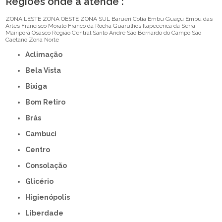
Regiões onde a atende :
ZONA LESTE
ZONA OESTE
ZONA SUL
Barueri
Cotia
Embu Guaçu
Embu das
Artes
Francisco Morato
Franco da Rocha
Guarulhos
Itapecerica da Serra
Mairiporã
Osasco
Região Central
Santo André
São Bernardo do Campo
São
Caetano
Zona Norte
Aclimação
Bela Vista
Bixiga
Bom Retiro
Brás
Cambuci
Centro
Consolação
Glicério
Higienópolis
Liberdade