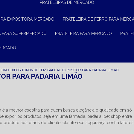
PRATELEIRAS DE MERCADO
EIRA EXPOSITORA MERCADO
PRATELEIRA DE FERRO PARA MERC
RA PARA SUPERMERCADO
PRATELEIRA PARA MERCADO
PRAT
MERCADO
VIDRO EXPOSITOR
ONDE TEM BALCAO EXPOSITOR PARA PADARIA LIMAO
OR PARA PADARIA LIMÃO
o é a melhor escolha para quem busca elegância e qualidade em só
de expor os produtos, seja em uma farmácia, padaria, pet shop entre
 o produto aos olhos do cliente, ela oferece segurança contra fatores