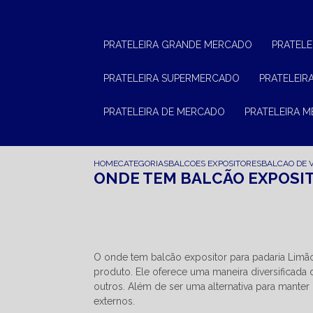
PRATELEIRA GRANDE MERCADO
PRATEL
PRATELEIRA SUPERMERCADO
PRATELEI
PRATELEIRA DE MERCADO
PRATELEIRA 
HOME
CATEGORIAS
BALCOES EXPOSITORES
BALCAO DE 
ONDE TEM BALCÃO EXPOSIT
O onde tem balcão expositor para padaria Limã
produto. Ele oferece uma maneira diversificada 
outros. Além de ser uma alternativa para manter
externos.