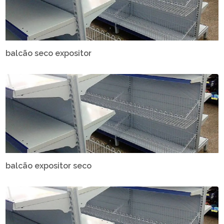
balcão seco expositor
balcão expositor seco