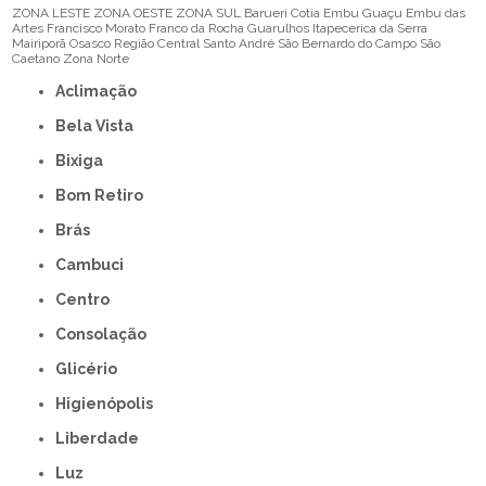
ZONA LESTE
ZONA OESTE
ZONA SUL
Barueri
Cotia
Embu Guaçu
Embu das
Artes
Francisco Morato
Franco da Rocha
Guarulhos
Itapecerica da Serra
Mairiporã
Osasco
Região Central
Santo André
São Bernardo do Campo
São
Caetano
Zona Norte
Aclimação
Bela Vista
Bixiga
Bom Retiro
Brás
Cambuci
Centro
Consolação
Glicério
Higienópolis
Liberdade
Luz