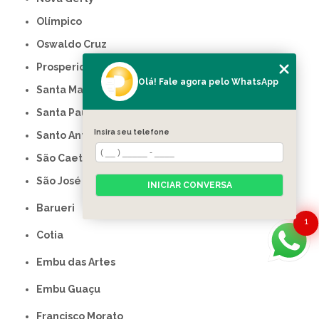
Olímpico
Oswaldo Cruz
Prosperidade
Olá! Fale agora pelo WhatsApp
Santa Maria
Santa Paula
Insira seu telefone
Santo Antônio
São Caetano do Sul
São José
INICIAR CONVERSA
Barueri
1
Cotia
Embu das Artes
Embu Guaçu
Francisco Morato