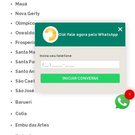
Mauá
Nova Gerty
Olímpico
Oswaldo Cruz
Olá! Fale agora pelo WhatsApp
Prosperidade
Santa Maria
Insira seu telefone
Santa Paula
Santo Antônio
INICIAR CONVERSA
São Caetano do Sul
São José
1
Barueri
Cotia
Embu das Artes