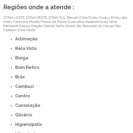
Regiões onde a atende :
ZONA LESTE
ZONA OESTE
ZONA SUL
Barueri
Cotia
Embu Guaçu
Embu das
Artes
Francisco Morato
Franco da Rocha
Guarulhos
Itapecerica da Serra
Mairiporã
Osasco
Região Central
Santo André
São Bernardo do Campo
São
Caetano
Zona Norte
Aclimação
Bela Vista
Bixiga
Bom Retiro
Brás
Cambuci
Centro
Consolação
Glicério
Higienópolis