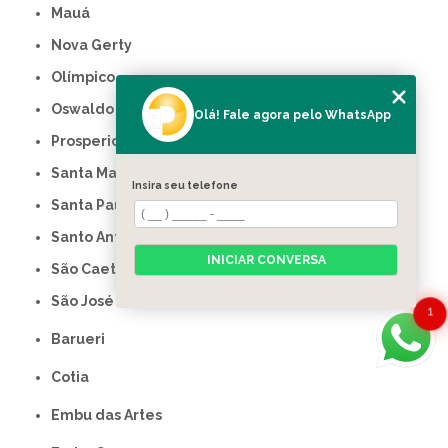
Mauá
Nova Gerty
Olímpico
Oswaldo Cruz
Olá! Fale agora pelo WhatsApp
Prosperidade
Santa Maria
Insira seu telefone
Santa Paula
Santo Antônio
INICIAR CONVERSA
São Caetano do Sul
São José
1
Barueri
Cotia
Embu das Artes