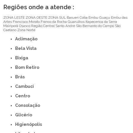
Regiões onde a atende :
ZONA LESTE
ZONA OESTE
ZONA SUL
Barueri
Cotia
Embu Guaçu
Embu das
Artes
Francisco Morato
Franco da Rocha
Guarulhos
Itapecerica da Serra
Mairiporã
Osasco
Região Central
Santo André
São Bernardo do Campo
São
Caetano
Zona Norte
Aclimação
Bela Vista
Bixiga
Bom Retiro
Brás
Cambuci
Centro
Consolação
Glicério
Higienópolis