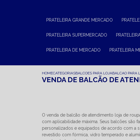
PRATELEIRA GRANDE MERCADO
PRATEL
PRATELEIRA SUPERMERCADO
PRATELEI
PRATELEIRA DE MERCADO
PRATELEIRA 
HOME
CATEGORIAS
BALCOES PARA LOJA
BALCAO PARA 
VENDA DE BALCÃO DE ATEN
O venda de balcão de atendimento loja de rou
com aplicabilidade máxima. Seus balcões são fa
personalizados e equipados de acordo com a 
revestido com fórmica, vidro temperado e alumí