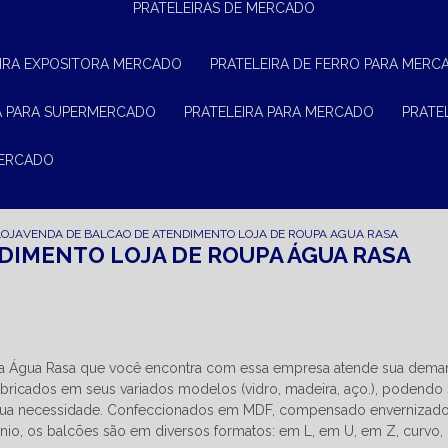
PRATELEIRAS DE MERCADO
EIRA EXPOSITORA MERCADO
PRATELEIRA DE FERRO PARA MERC
RA PARA SUPERMERCADO
PRATELEIRA PARA MERCADO
PRAT
MERCADO
LOJA
VENDA DE BALCAO DE ATENDIMENTO LOJA DE ROUPA AGUA RASA
DIMENTO LOJA DE ROUPA ÁGUA RASA
pa Água Rasa que você encontra com essa empresa atende sua dem
bricados em seus variados modelos (vidro, madeira, aço.), podendo 
sua necessidade. Confeccionados em MDF, compensado envernizad
nio, os balcões são em diversos formatos: em L, em U, em Z, curvo,