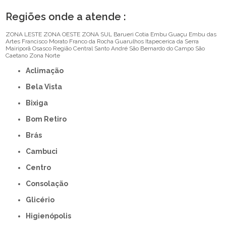
Regiões onde a atende :
ZONA LESTE
ZONA OESTE
ZONA SUL
Barueri
Cotia
Embu Guaçu
Embu das
Artes
Francisco Morato
Franco da Rocha
Guarulhos
Itapecerica da Serra
Mairiporã
Osasco
Região Central
Santo André
São Bernardo do Campo
São
Caetano
Zona Norte
Aclimação
Bela Vista
Bixiga
Bom Retiro
Brás
Cambuci
Centro
Consolação
Glicério
Higienópolis