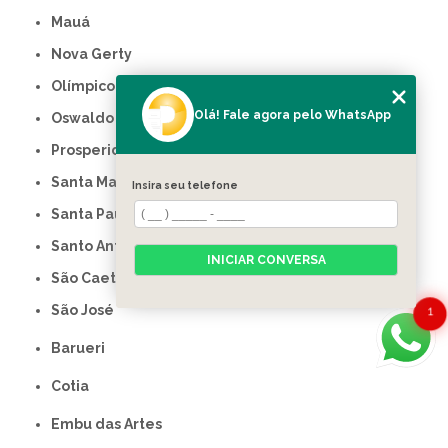
Mauá
Nova Gerty
Olímpico
Olá! Fale agora pelo WhatsApp
Oswaldo Cruz
Prosperidade
Santa Maria
Insira seu telefone
Santa Paula
Santo Antônio
INICIAR CONVERSA
São Caetano do Sul
São José
1
Barueri
Cotia
Embu das Artes