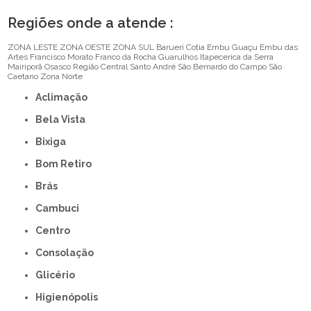
Regiões onde a atende :
ZONA LESTE
ZONA OESTE
ZONA SUL
Barueri
Cotia
Embu Guaçu
Embu das
Artes
Francisco Morato
Franco da Rocha
Guarulhos
Itapecerica da Serra
Mairiporã
Osasco
Região Central
Santo André
São Bernardo do Campo
São
Caetano
Zona Norte
Aclimação
Bela Vista
Bixiga
Bom Retiro
Brás
Cambuci
Centro
Consolação
Glicério
Higienópolis