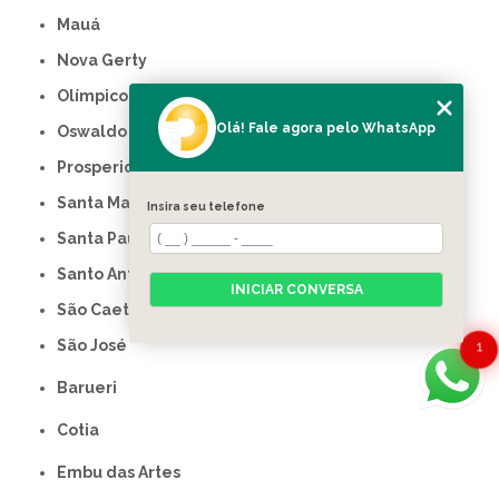
Mauá
Nova Gerty
Olímpico
Olá! Fale agora pelo WhatsApp
Oswaldo Cruz
Prosperidade
Santa Maria
Insira seu telefone
Santa Paula
Santo Antônio
INICIAR CONVERSA
São Caetano do Sul
São José
1
Barueri
Cotia
Embu das Artes