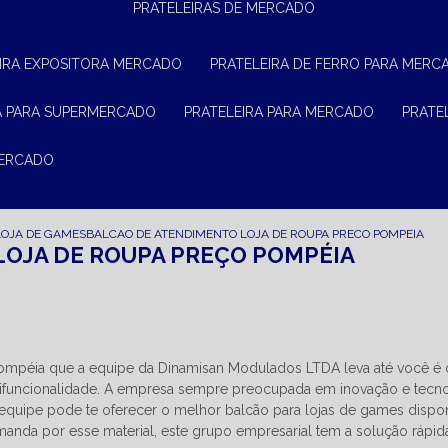
PRATELEIRAS DE MERCADO
EIRA EXPOSITORA MERCADO
PRATELEIRA DE FERRO PARA MERC
RA PARA SUPERMERCADO
PRATELEIRA PARA MERCADO
PRAT
MERCADO
LOJA DE GAMES
BALCAO DE ATENDIMENTO LOJA DE ROUPA PRECO POMPEIA
LOJA DE ROUPA PREÇO POMPÉIA
Pompéia que a equipe da Dinamisan Modulados LTDA leva até você é
ifuncionalidade. A empresa sempre preocupada em inovação e tecn
a equipe pode te oferecer o melhor balcão para lojas de games dispo
anda por esse material, este grupo empresarial tem a solução rápid