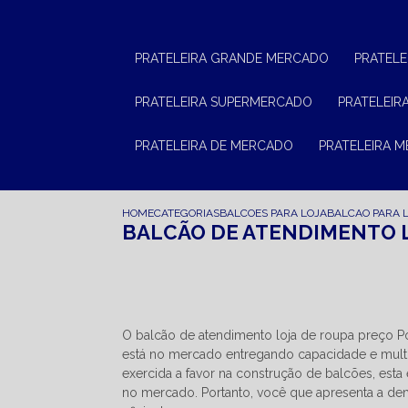
PRATELEIRA GRANDE MERCADO
PRATEL
PRATELEIRA SUPERMERCADO
PRATELEI
PRATELEIRA DE MERCADO
PRATELEIRA 
HOME
CATEGORIAS
BALCOES PARA LOJA
BALCAO PARA 
BALCÃO DE ATENDIMENTO 
O balcão de atendimento loja de roupa preço 
está no mercado entregando capacidade e mult
exercida a favor na construção de balcões, est
no mercado. Portanto, você que apresenta a dem