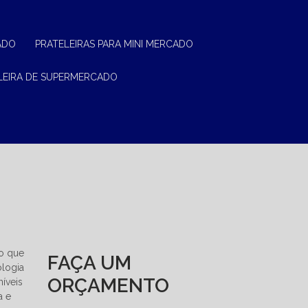
ADO
PRATELEIRAS PARA MINI MERCADO
ELEIRA DE SUPERMERCADO
 o que
FAÇA UM
ologia
ORÇAMENTO
níveis
a e