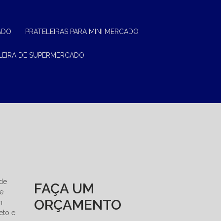
ADO
PRATELEIRAS PARA MINI MERCADO
ELEIRA DE SUPERMERCADO
ade
FAÇA UM
 e
ORÇAMENTO
m
eto e