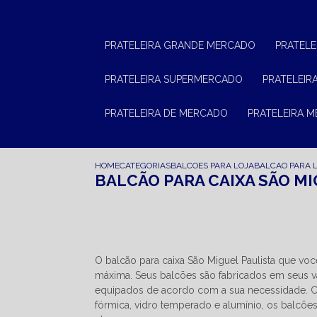
PRATELEIRA GRANDE MERCADO
PRATEL
PRATELEIRA SUPERMERCADO
PRATELEI
PRATELEIRA DE MERCADO
PRATELEIRA 
HOME
CATEGORIAS
BALCOES PARA LOJA
BALCAO PARA 
BALCÃO PARA CAIXA SÃO MI
O balcão para caixa São Miguel Paulista que v
máxima. Seus balcões são fabricados em seus va
equipados de acordo com a sua necessidade.
fórmica, vidro temperado e alumínio, os balcõe