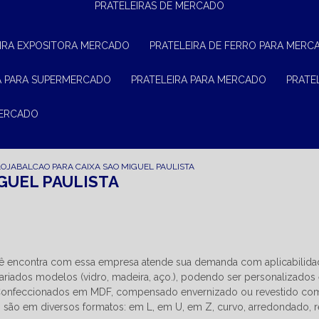
PRATELEIRAS DE MERCADO
EIRA EXPOSITORA MERCADO
PRATELEIRA DE FERRO PARA MERC
RA PARA SUPERMERCADO
PRATELEIRA PARA MERCADO
PRAT
MERCADO
LOJA
BALCAO PARA CAIXA SAO MIGUEL PAULISTA
GUEL PAULISTA
ocê encontra com essa empresa atende sua demanda com aplicabilid
riados modelos (vidro, madeira, aço.), podendo ser personalizados
 Confeccionados em MDF, compensado envernizado ou revestido co
s são em diversos formatos: em L, em U, em Z, curvo, arredondado, r