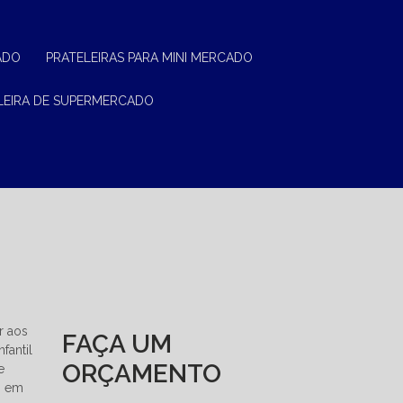
ADO
PRATELEIRAS PARA MINI MERCADO
ELEIRA DE SUPERMERCADO
r aos
FAÇA UM
fantil
ORÇAMENTO
e
o em