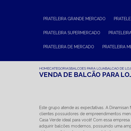
PRATELEIRA GRANDE MERCADO
PRATEL
PRATELEIRA SUPERMERCADO
PRATELEI
PRATELEIRA DE MERCADO
PRATELEIRA 
HOME
CATEGORIAS
BALCOES PARA LOJA
BALCAO DE LO
VENDA DE BALCÃO PARA LOJ
Este grupo atende as expectativas. A Dinamisa
clientes possuidores de empreendimentos menore
Casa Verde ideal para você! Com essa empresa
adquirir balcões modernos, possuindo uma am