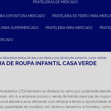
PRATELEIRAS DE MERCADO
EIRA EXPOSITORA MERCADO
PRATELEIRA DE FERRO PARA MERC
RA PARA SUPERMERCADO
PRATELEIRA PARA MERCADO
PRAT
MERCADO
JA PEQUENO
VENDA DE BALCAO PARA LOJA DE ROUPA INFANTIL CASA VERDE
A DE ROUPA INFANTIL CASA VERDE
n Modulados LTDA também se destaca no ramo por justamente atende
s, isto é, a empresa possui o venda de balcão para loja de roupa in
 você atende a essa demanda com eficácia e tendo a oportunidade d
pla quantidade de modelos, em diversos tamanhos e formatos, com