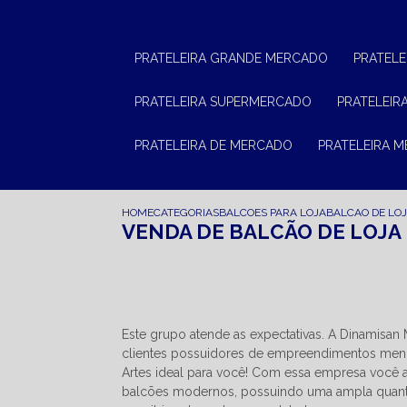
PRATELEIRA GRANDE MERCADO
PRATEL
PRATELEIRA SUPERMERCADO
PRATELEI
PRATELEIRA DE MERCADO
PRATELEIRA 
HOME
CATEGORIAS
BALCOES PARA LOJA
BALCAO DE LO
VENDA DE BALCÃO DE LOJA
Este grupo atende as expectativas. A Dinamisa
clientes possuidores de empreendimentos menore
Artes ideal para você! Com essa empresa você 
balcões modernos, possuindo uma ampla quant