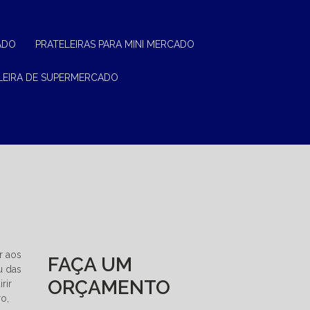
ADO
PRATELEIRAS PARA MINI MERCADO
ELEIRA DE SUPERMERCADO
r aos
FAÇA UM
u das
ORÇAMENTO
rir
o,