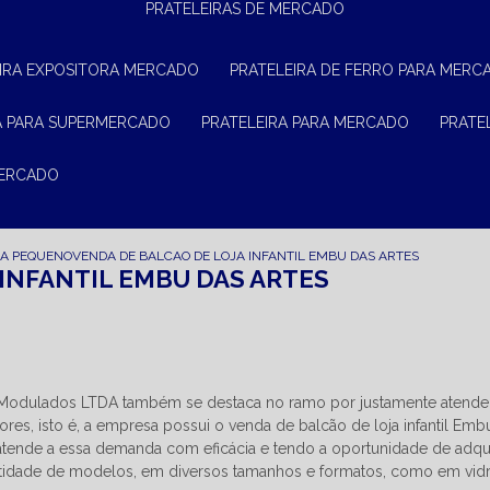
PRATELEIRAS DE MERCADO
EIRA EXPOSITORA MERCADO
PRATELEIRA DE FERRO PARA MERC
RA PARA SUPERMERCADO
PRATELEIRA PARA MERCADO
PRAT
MERCADO
JA PEQUENO
VENDA DE BALCAO DE LOJA INFANTIL EMBU DAS ARTES
 INFANTIL EMBU DAS ARTES
n Modulados LTDA também se destaca no ramo por justamente atende
s, isto é, a empresa possui o venda de balcão de loja infantil Emb
atende a essa demanda com eficácia e tendo a oportunidade de adqui
idade de modelos, em diversos tamanhos e formatos, como em vidr