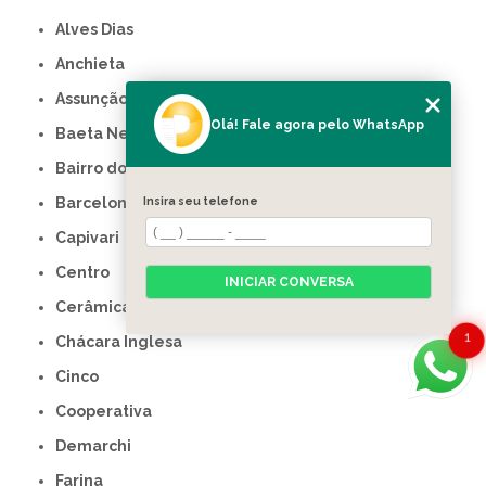
Alves Dias
Anchieta
Assunção
Olá! Fale agora pelo WhatsApp
Baeta Neves
Bairro dos Casas
Barcelona
Insira seu telefone
Capivari
Centro
INICIAR CONVERSA
Cerâmica
1
Chácara Inglesa
Cinco
Cooperativa
Demarchi
Farina