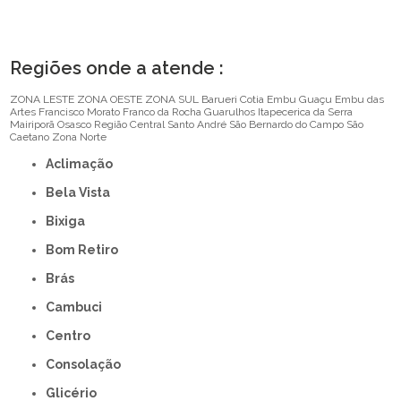
Regiões onde a atende :
ZONA LESTE
ZONA OESTE
ZONA SUL
Barueri
Cotia
Embu Guaçu
Embu das
Artes
Francisco Morato
Franco da Rocha
Guarulhos
Itapecerica da Serra
Mairiporã
Osasco
Região Central
Santo André
São Bernardo do Campo
São
Caetano
Zona Norte
Aclimação
Bela Vista
Bixiga
Bom Retiro
Brás
Cambuci
Centro
Consolação
Glicério