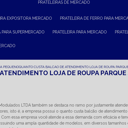
PRATELEIRAS DE MERCADO
EIRA EXPOSITORA MERCADO
PRATELEIRA DE FERRO PARA MERC
RA PARA SUPERMERCADO
PRATELEIRA PARA MERCADO
PRAT
MERCADO
JA PEQUENO
QUANTO CUSTA BALCAO DE ATENDIMENTO LOJA DE ROUPA PARQU
 ATENDIMENTO LOJA DE ROUPA PARQUE
n Modulados LTDA também se destaca no ramo por justamente atende
es, isto é, a empresa possui o quanto custa balcão de atendimento 
! Com essa empresa você atende a essa demanda com eficácia e ten
ossuindo uma ampla quantidade de modelos, em diversos tamanhos 