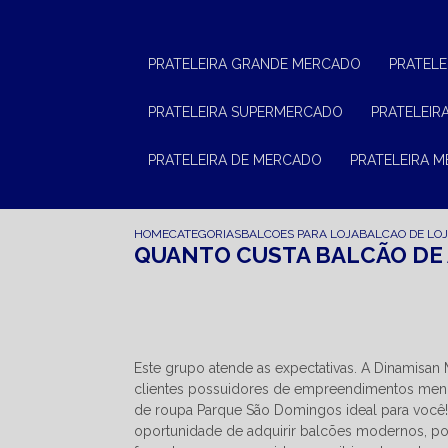
PRATELEIRA GRANDE MERCADO
PRATEL
PRATELEIRA SUPERMERCADO
PRATELEI
PRATELEIRA DE MERCADO
PRATELEIRA 
HOME
CATEGORIAS
BALCOES PARA LOJA
BALCAO DE LO
QUANTO CUSTA BALCÃO DE
Este grupo atende as expectativas. A Dinamisa
clientes possuidores de empreendimentos menor
de roupa Parque São Domingos ideal para você
oportunidade de adquirir balcões modernos, p