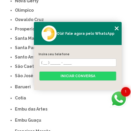
Nova Gerty
Olímpico
Oswaldo Cruz
Prosperidade
Olá! Fale agora pelo WhatsApp
Santa Maria
Santa Paula
Insira seu telefone
Santo Antônio
São Caetano do Sul
São José
INICIAR CONVERSA
Barueri
1
Cotia
Embu das Artes
Embu Guaçu