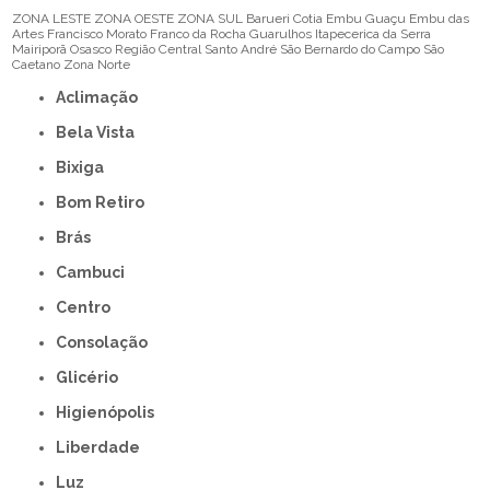
ZONA LESTE
ZONA OESTE
ZONA SUL
Barueri
Cotia
Embu Guaçu
Embu das
Artes
Francisco Morato
Franco da Rocha
Guarulhos
Itapecerica da Serra
Mairiporã
Osasco
Região Central
Santo André
São Bernardo do Campo
São
Caetano
Zona Norte
Aclimação
Bela Vista
Bixiga
Bom Retiro
Brás
Cambuci
Centro
Consolação
Glicério
Higienópolis
Liberdade
Luz