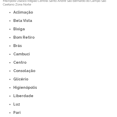
Mairiporã
Osasco
Região Central
Santo André
São Bernardo do Campo
São
Caetano
Zona Norte
Aclimação
Bela Vista
Bixiga
Bom Retiro
Brás
Cambuci
Centro
Consolação
Glicério
Higienópolis
Liberdade
Luz
Pari