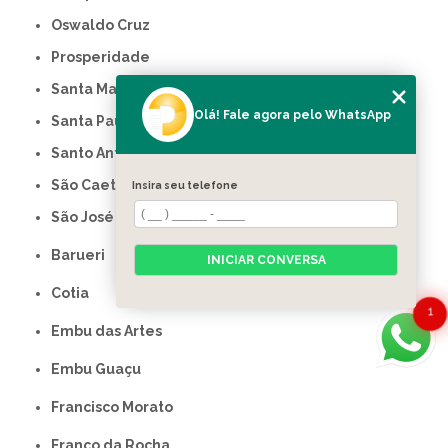
Oswaldo Cruz
Prosperidade
Santa Maria
Olá! Fale agora pelo WhatsApp
Santa Paula
Santo Antônio
São Caetano do Sul
Insira seu telefone
São José
Barueri
INICIAR CONVERSA
Cotia
1
Embu das Artes
Embu Guaçu
Francisco Morato
Franco da Rocha