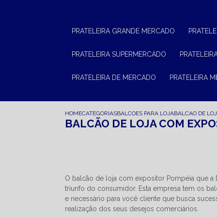
PRATELEIRA GRANDE MERCADO
PRATEL
PRATELEIRA SUPERMERCADO
PRATELEI
PRATELEIRA DE MERCADO
PRATELEIRA 
HOME
CATEGORIAS
BALCOES PARA LOJA
BALCAO DE LO
BALCÃO DE LOJA COM EXPO
O balcão de loja com expositor Pompéia que a 
triunfo do consumidor. Esta empresa tem os bal
e necessário para você cliente que busca suces
realização dos seus desejos comerciários.