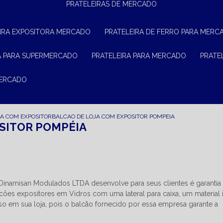
PRATELEIRAS DE MERCADO
EIRA EXPOSITORA MERCADO
PRATELEIRA DE FERRO PARA MERC
RA PARA SUPERMERCADO
PRATELEIRA PARA MERCADO
PRAT
MERCADO
JA COM EXPOSITOR
BALCAO DE LOJA COM EXPOSITOR POMPEIA
SITOR POMPÉIA
Dinamisan Modulados LTDA desenvolve para seus clientes é garantia
cões expositores em Vidros com uma lateral para caixa, um material 
so em sua loja, pois o balcão fornecido por essa empresa garante a