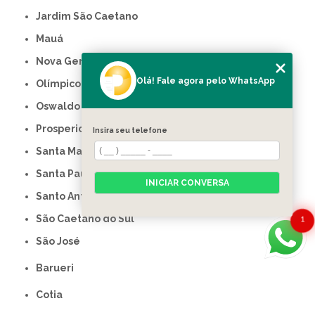
Jardim São Caetano
Mauá
Nova Gerty
Olá! Fale agora pelo WhatsApp
Olímpico
Oswaldo Cruz
Prosperidade
Insira seu telefone
Santa Maria
Santa Paula
INICIAR CONVERSA
Santo Antônio
São Caetano do Sul
1
São José
Barueri
Cotia