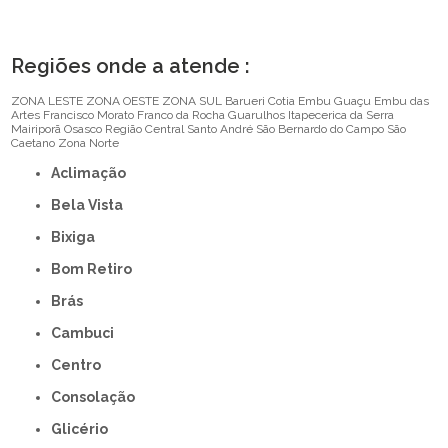
Regiões onde a atende :
ZONA LESTE
ZONA OESTE
ZONA SUL
Barueri
Cotia
Embu Guaçu
Embu das
Artes
Francisco Morato
Franco da Rocha
Guarulhos
Itapecerica da Serra
Mairiporã
Osasco
Região Central
Santo André
São Bernardo do Campo
São
Caetano
Zona Norte
Aclimação
Bela Vista
Bixiga
Bom Retiro
Brás
Cambuci
Centro
Consolação
Glicério