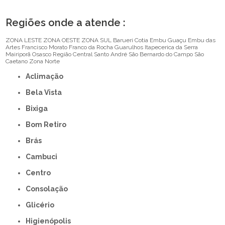
Regiões onde a atende :
ZONA LESTE
ZONA OESTE
ZONA SUL
Barueri
Cotia
Embu Guaçu
Embu das
Artes
Francisco Morato
Franco da Rocha
Guarulhos
Itapecerica da Serra
Mairiporã
Osasco
Região Central
Santo André
São Bernardo do Campo
São
Caetano
Zona Norte
Aclimação
Bela Vista
Bixiga
Bom Retiro
Brás
Cambuci
Centro
Consolação
Glicério
Higienópolis