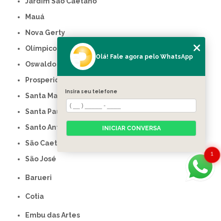
Jardim São Caetano
Mauá
Nova Gerty
Olímpico
Olá! Fale agora pelo WhatsApp
Oswaldo Cruz
Prosperidade
Insira seu telefone
Santa Maria
Santa Paula
Santo Antônio
INICIAR CONVERSA
São Caetano do Sul
1
São José
Barueri
Cotia
Embu das Artes