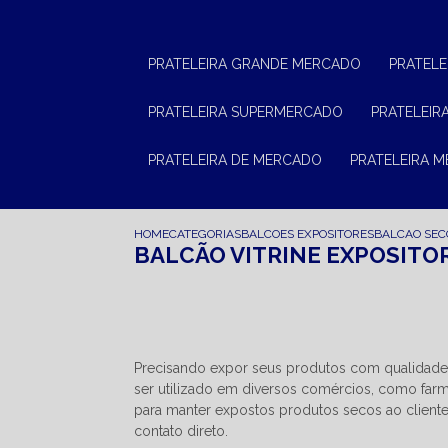
PRATELEIRA GRANDE MERCADO
PRATEL
PRATELEIRA SUPERMERCADO
PRATELEI
PRATELEIRA DE MERCADO
PRATELEIRA 
HOME
CATEGORIAS
BALCOES EXPOSITORES
BALCAO SEC
BALCÃO VITRINE EXPOSITO
Precisando expor seus produtos com qualidade e
ser utilizado em diversos comércios, como farmáci
para manter expostos produtos secos ao client
contato direto.