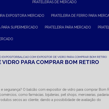
PRATELEIRAS DE MERCADO
EIRA EXPOSITORA MERCADO
PRATELEIRA DE FERRO PARA MERC
RA PARA SUPERMERCADO
PRATELEIRA PARA MERCADO
PRAT
MERCADO
O EXPOSITOR
BALCAO COM EXPOSITOR DE VIDRO PARA COMPRAR BOM RETIRO
 VIDRO PARA COMPRAR BOM RETIRO
 e segurança? O balcão com expositor de vidro para comprar Bom R
comércios, como farmácias, bijuterias, pet shops, mercearias, padaria
produtos secos ao cliente, dando a possibilidade de avaliação do