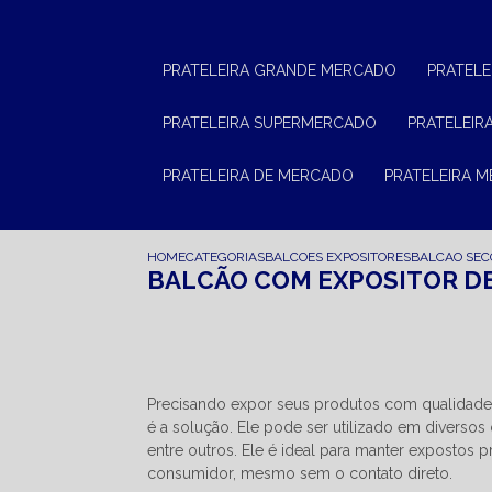
PRATELEIRA GRANDE MERCADO
PRATEL
PRATELEIRA SUPERMERCADO
PRATELEI
PRATELEIRA DE MERCADO
PRATELEIRA 
HOME
CATEGORIAS
BALCOES EXPOSITORES
BALCAO SEC
BALCÃO COM EXPOSITOR DE
Precisando expor seus produtos com qualidade
é a solução. Ele pode ser utilizado em diversos 
entre outros. Ele é ideal para manter expostos 
consumidor, mesmo sem o contato direto.