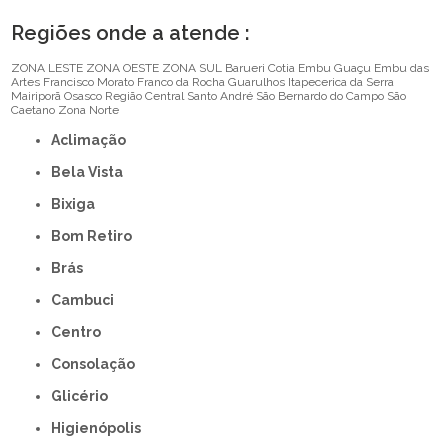
Regiões onde a atende :
ZONA LESTE
ZONA OESTE
ZONA SUL
Barueri
Cotia
Embu Guaçu
Embu das
Artes
Francisco Morato
Franco da Rocha
Guarulhos
Itapecerica da Serra
Mairiporã
Osasco
Região Central
Santo André
São Bernardo do Campo
São
Caetano
Zona Norte
Aclimação
Bela Vista
Bixiga
Bom Retiro
Brás
Cambuci
Centro
Consolação
Glicério
Higienópolis