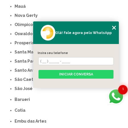
Mauá
Nova Gerty
Olímpico
Olá! Fale agora pelo WhatsApp
Oswaldo Cruz
Prosperidade
Santa Maria
Insira seu telefone
Santa Paula
Santo Antônio
INICIAR CONVERSA
São Caetano do Sul
São José
1
Barueri
Cotia
Embu das Artes