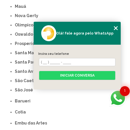
Mauá
Nova Gerty
Olímpico
Olá! Fale agora pelo WhatsApp
Oswaldo Cruz
Prosperidade
Santa Maria
Insira seu telefone
Santa Paula
Santo Antônio
INICIAR CONVERSA
São Caetano do Sul
São José
1
Barueri
Cotia
Embu das Artes