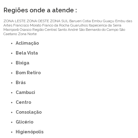
Regiões onde a atende :
ZONA LESTE
ZONA OESTE
ZONA SUL
Barueri
Cotia
Embu Guaçu
Embu das
Artes
Francisco Morato
Franco da Rocha
Guarulhos
Itapecerica da Serra
Mairiporã
Osasco
Região Central
Santo André
São Bernardo do Campo
São
Caetano
Zona Norte
Aclimação
Bela Vista
Bixiga
Bom Retiro
Brás
Cambuci
Centro
Consolação
Glicério
Higienópolis